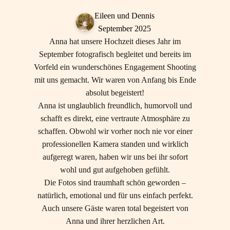
Eileen und Dennis
September 2025
eine
Anna hat unsere Hochzeit dieses Jahr im
Anna ha
nserem
September fotografisch begleitet und bereits im
Hochz
nlern
Vorfeld ein wunderschönes Engagement Shooting
nd wurden
mit uns gemacht. Wir waren von Anfang bis Ende
wundersc
hatische
absolut begeistert!
Angefan
und ihr
Anna ist unglaublich freundlich, humorvoll und
Trauun
icht nur
schafft es direkt, eine vertraute Atmosphäre zu
h
s. Bei so
schaffen. Obwohl wir vorher noch nie vor einer
unv
er „die
professionellen Kamera standen und wirklich
Wir ha
otale
aufgeregt waren, haben wir uns bei ihr sofort
bestens 
es
wohl und gut aufgehoben gefühlt.
zu zöger
r waren
Die Fotos sind traumhaft schön geworden –
ersten M
 bei uns
natürlich, emotional und für uns einfach perfekt.
tolle Id
 so viel
Auch unsere Gäste waren total begeistert von
Am T
ndesamt
Anna und ihrer herzlichen Art.
Nervos