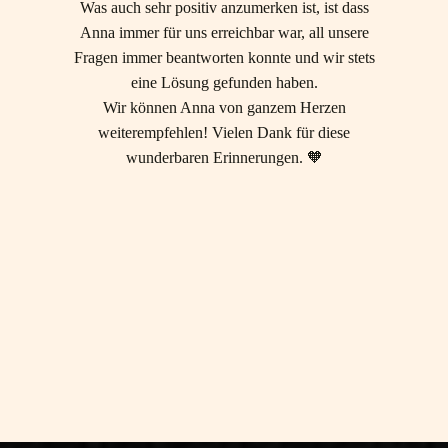
efragt,
Was auch sehr positiv anzumerken ist, ist dass
authenti
rauung.
Anna immer für uns erreichbar war, all unsere
Gäste un
r möchten
Fragen immer beantworten konnte und wir stets
herzli
s DANKE
eine Lösung gefunden haben.
gesorgt.
Wir können Anna von ganzem Herzen
möchten
weiterempfehlen! Vielen Dank für diese
wunderbaren Erinnerungen. 🧡